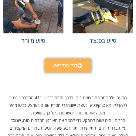
סיוע בפנצ’ר
סיוע מיוחד
לכל הגלריות
הסעתי ילד לחתונה בצומת בילו. בדרך חזרה בכביש 411 התברר שנגמר
לי הדלק, האוטו קירטע ונעצר. ישבתי די חסרת אונים באמצע כביש מהיר
מבכה את מר גורלי ומשתפרת על כך בטוויטר.
חברים , היה שווה להתקע כדי להכיר את האירגון המדהים הזה, שנוסד
ע״י חברה חרדים. התקשרתי ותוך רבע שעה הגיעו הבחורים המקסימים
האלה, מאירי פנים , מקסימים ומילאו לי דלק במשפך. היה שווה. תודה רבה