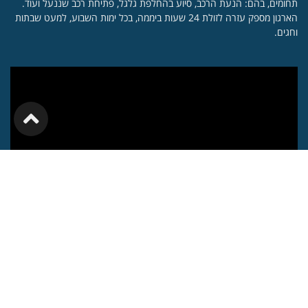
תחומים, בהם: הנעת הרכב, סיוע בהחלפת גלגל, פתיחת רכב שננעל ועוד.
הארגון מספק עזרה לזולת 24 שעות ביממה, בכל ימות השבוע, למעט שבתות
וחגים.
גלילה
לראש
העמוד
‏ידידים - סיוע בדרכים