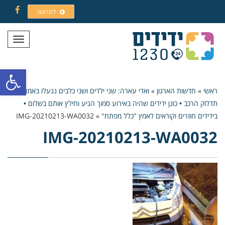
לתרומה
Facebook
תפריט
פתח סרגל
ראשי
»
חדשות הארגון
»
ואדי עארה: שני ילדים ושני כלבים ננעלו באמצע
תדלוק הרכב • כונן ידידים שהיה באירוע סמוך הגיע וחילץ אותם בשלום •
בידידים חוזרים וקוראים לאמץ "כלל מפתח"
»
IMG-20210213-WA0032
IMG-20210213-WA0032