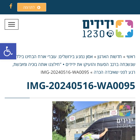
לתרומה
Facebook
תפריט
פתח סרגל
ראשי
»
חדשות הארגון
»
אסון נמנע בירושלים: עוברי אורח הבחינו בילדה
שנשכחה ברכב הסעות והזעיקו את ידידים • "חילצנו אותה בוכיה ומיובשת,
רגע לפני שאיבדה הכרה
»
IMG-20240516-WA0095
IMG-20240516-WA0095