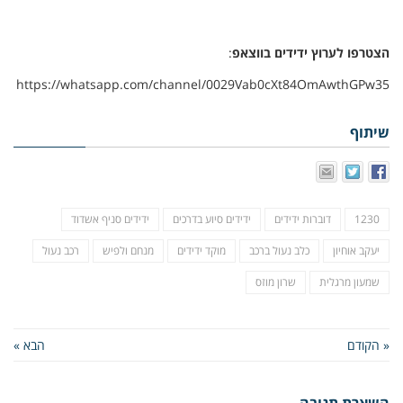
הצטרפו לערוץ ידידים בווצאפ
:
https://whatsapp.com/channel/0029Vab0cXt84OmAwthGPw35
שיתוף
1230
דוברות ידידים
ידידים סיוע בדרכים
ידידים סניף אשדוד
יעקב אוחיון
כלב נעול ברכב
מוקד ידידים
מנחם ולפיש
רכב נעול
שמעון מרגלית
שרון מוזס
« הקודם
הבא »
השארת תגובה