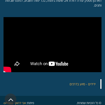
הארגון מספק עזרה לזולת 24 שעות ביממה, בכל ימות השבוע, למעט שבתות
וחגים.
‏ידידים - סיוע בדרכים
גלילה
© כל הזכויות שמורות.
פיתוח:
אבי דהאן - oPress