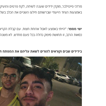
מרדכי פיינזילבר, מוקדן ידידים שענה לשיחה, לקח פרטים והזעיק
באמצעות הציוד הייעודי שברשותם חילצו השניים את הכלב בשלום,
ישי מספר
: “הייתי באמצע לאכול ארוחת חצות. עם קבלת הקריא
כסאות הרכב, זו תחושת סיפוק גדולה בכל פעם מחדש. לא משנה מ
בידידים שבים וקוראים להורים לשאת עליהם את המפתח תמיד • במקר