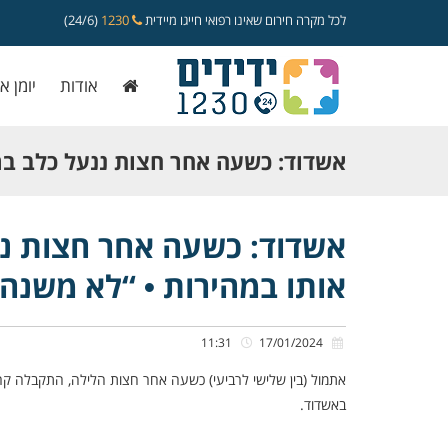
לכל מקרה חירום שאינו רפואי חייגו מיידית
1230
(24/6)
אודות
יומן א
אשדוד: כשעה אחר חצות ננעל כלב ברכ
חילצו אותו במהירות • “לא משנה מה ה
אשדוד: כשעה אחר חצות ננע
אותו במהירות • “לא משנה 
לסייע”
11:31
17/01/2024
אתמול (בין שלישי לרביעי) כשעה אחר חצות הלילה, התקבלה ק
באשדוד.