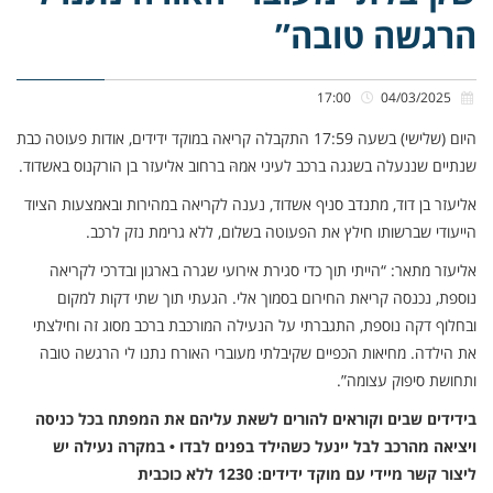
הרגשה טובה”
17:00
04/03/2025
היום (שלישי) בשעה 17:59 התקבלה קריאה במוקד ידידים, אודות פעוטה כבת
שנתיים שננעלה בשגגה ברכב לעיני אמהּ ברחוב אליעזר בן הורקנוס באשדוד.
אליעזר בן דוד, מתנדב סניף אשדוד, נענה לקריאה במהירות ובאמצעות הציוד
הייעודי שברשותו חילץ את הפעוטה בשלום, ללא גרימת נזק לרכב.
אליעזר מתאר: “הייתי תוך כדי סגירת אירועי שגרה בארגון ובדרכי לקריאה
נוספת, נכנסה קריאת החירום בסמוך אלי. הגעתי תוך שתי דקות למקום
ובחלוף דקה נוספת, התגברתי על הנעילה המורכבת ברכב מסוג זה וחילצתי
את הילדה. מחיאות הכפיים שקיבלתי מעוברי האורח נתנו לי הרגשה טובה
ותחושת סיפוק עצומה”.
בידידים שבים וקוראים להורים לשאת עליהם את המפתח בכל כניסה
ויציאה מהרכב לבל יינעל כשהילד בפנים לבדו • במקרה נעילה יש
ליצור קשר מיידי עם מוקד ידידים: 1230 ללא כוכבית