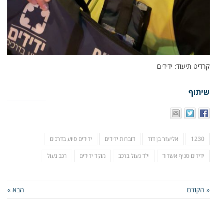
קרדיט תיעוד: ידידים
שיתוף
1230
אליעזר בן דוד
דוברות ידידים
ידידים סיוע בדרכים
ידידים סניף אשדוד
ילד נעול ברכב
מוקד ידידים
רכב נעול
« הקודם
הבא »