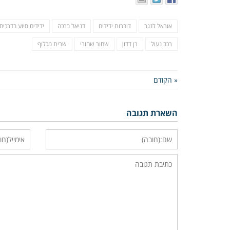
אוראל לנגר
דוברות ידידים
דניאל ברכה
ידידים סיוע בדרכים
רכב נעול
רן דדון
שחור שחורי
שרית מכלוף
« הקודם
השארת תגובה