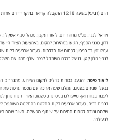
היום (רביעי) בשעה 16:18 התקבלה קריאה במוקד ידידים אודות שני פעוטות שננעלו בשגגה ברכב לעיני אימם ברחוב עמק חפר באשקלון.
אוראל לנגר, סג”מ מחוז דרום, ליאור ועקנין, מנהל סניף אשקלון,
דדון, כונני הסניף, הגיעו במהירות למקום. באמצעות הציוד הי
עמלו זמן רב בניסיון לפתוח את הדלתות. כעבור ארבעים דקות ש
לנפץ חלון קטן. דניאל ברכה השתחל לרכב ושלף ממנו את השלט. 
ליאור סיפר
: “הגענו בכוחות גדולים למקום האירוע. מתברר כי
ננעלו שניהם בפנים. עמלנו שעה ארוכה עם מספר ערכות פתיחה ב
לעבוד בנחת ואף סייעו לנו בניסיונות, כשמזג האוויר הנוח נותן 
דברים רבים. כעבור ארבעים דקות החלטנו בהחלטה משותפת לשבו
שלהם ומודה לכוחות החירום על שיתוף הפעולה. חשוב שההורים
לנעילה”.