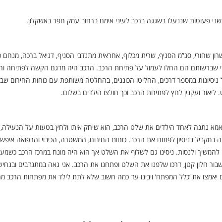
 שרון שחורי, סג”מ הסניף, שרית מכלוף, אחראית מתנדבי הסניף, דניאל ברכה, מנחם כה
יעודי שברשותם הם החלו לעמול על פתיחת הרכב. הרכב היה מדגם הקשה לפתיחה והכ
ל ניסיונות במספר דרכים, החליטו הכוננים, בהחלטה משותפת עם כוחות החירום שבמ
ליאור ועקנין לחץ לפתיחת הרכב וכך חולצו הילדים בשלום.
 האמא נתנה לאחד הילדים את שלט הרכב, הוא שיחק איתו ולחץ בטעות על הנעילה,
מקביל בניסיון לפתוח את הרכב. כוחות החירום, המשטרה, הכיבוי והרפואה איפשרו
לנו להמשיך ולנסות. ניסינו גם לשלוף את השלט אך הוא היה מונח במרכז הרכב כשמעל
ר חלון קטן, דרכו שלפנו את השלט ופתחנו את הרכב. אני גאה במתנדבים ובנחיש
 יאמצו את ‘כלל המפתח’ ויבינו עד כמה חשוב שלא לתת לילד את מפתחות הרכב 