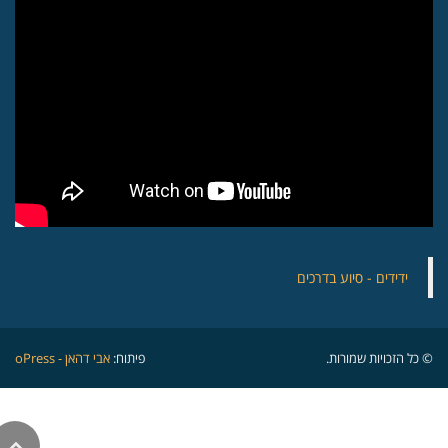
‏ידידים - סיוע בדרכים
© כל הזכויות שמורות.
פיתוח:
אבי דהאן - oPress
גלילה