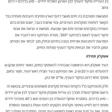
בין העירייה ופיקוד־העורף לבין הארגון האזרחי ידידים – סיוע בדרכים • דרום
צהוב
המציאות המורכבת בה חיים תושבי דרום־הארץ מחייבת היערכות מיוחדת בכל
הקשור לטיפוח המקלטים העירוניים, וכפי שהוכח בעבר, ישנם זמנים בהם
השהייה במקלטים אורכת ימים ואף שבועות. מציאות זו הביאה את אנשי
פיקוד־העורף לצאת ב’פרויקט 360°’. מטרת הפרויקט היא להגביר את
המודעות להתנהגות אזרחית נכונה בחירום וכחלק מכך לבחור את המרחב
המוגן ולהכיר את הנחיות פיקוד־העורף מצילות החיים.
אשקלון תחילה
העיר אשקלון היא הראשונה שנבחרה להשתתף במיזם, כאשר הימים שנקבעו
להפעלתו הם ה־2-6/20. את הפרויקט בעיר הובילו ראש־העיר, תומר גלאם,
ומפקד מחוז דרום בפיקוד־העורף, אל”ם יוסי כהן.
חלק מהפרויקט כלל ביקורות כשירות מקלטים משותפים וציבוריים, ובנושא זה
נרשם שיתוף־פעולה מבורך בין עיריית אשקלון ופיקוד־העורף לבין ארגון ידידים
– סיוע בדרכים. במסגרת שיתוף־הפעולה בין הגופים יצאו כ־40 מתנדבי ידידים
ממחוז דרום לסייע באיתור מקלטים הזקוקים לפינוי ועמלו בהוצאת הפסולת
מהם, זאת על מנת שיהיו ראויים לשימוש בעת חירום. המתנדבים טיפלו ב־50