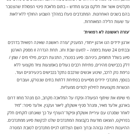
מקלטים אשר את חלקם צבעו מחדש – בתום מלאכת פינוי הפסולת שהצטבר
בהם בשנים האחרונות. המתנדבים פעלו במהלך השבוע החולף ללא־לאות
עד שעות הלילה המאוחרות.
‘
עזרה ראשונה לא רפואית’
ארגון ידידים הנו ארגון ייחודי, המעניק ‘עזרה ראשונה שאינה רפואית’ בדרכים
ובבתים 24 שעות ביממה – למעט שבת וחג. תחת הגדרה זו מספק הארגון
סיוע בשלל תחומים, ביניהם: סיוע בפנצ’ר, התנעת רכבים, מילוי מים / שמן /
דלק בכבישים מהירים, פתיחת רכבים נעולים באמצעות ציוד מקצועי ללא
גרימת נזק לרכב, שינוע אנשים שרכבם נתקל בכבישים בינעירוניים ועוד.
בנוסף, מתנדבי ידידים מסייעים בפתיחת דלתות בתים שנטרקו, ועוברים
הכשרות מקצועיות לחילוץ לכודים ממעליות.
מי שיזמו את שיתוף הפעולה ופקדו על המלאכה מקרוב, הם מנהל מחוז דרום
בארגון, אלעד מאיר, ומנהל סניף אשקלון, ליאור ועקנין. אלעד סיפר: ”מיד
לאחר שסגרנו עם עיריית אשקלון ופיקוד־העורף על כך שאנחנו לוקחים חלק
בפרויקט, הוצאנו מודעות בקבוצות המתנדבים שלנו לבקשת סיוע ממתנדבים.
ההיענות הייתה גבוהה וברוך השם הצלחנו לגייס מתנדבים לטובת המטרה