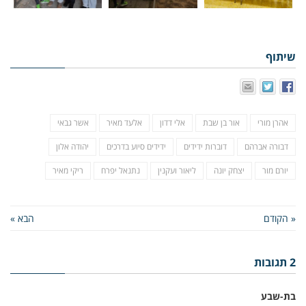
שיתוף
אהרן מורי
אור בן שבת
אלי דדון
אלעד מאיר
אשר גבאי
דבורה אברהם
דוברות ידידים
ידידים סיוע בדרכים
יהודה אלון
יורם מור
יצחק יונה
ליאור ועקנין
נתנאל יפרח
ריקי מאיר
« הקודם
הבא »
2 תגובות
בת-שבע