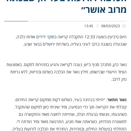
מרוב אושר״
13:45
08/03/2023
היום (רביעי) בשעה 12:33 התקבלה קריאה
במוקד ידידים
אודות כלבה,
שננעלה בשגגה ברכב לעיני בעליה, בשדרות ירושלים בבאר שבע.
נאור כהן, מתנדב סניף ב״ש, נענה לקריאה והגיע במהירות למקום. באמצעות
הציוד הייעודי שברשותו, חילץ נאור את הכלבה בשלום ובזריזות, ללא גרימת
נזק לרכב.
נאור מתאר
: ״הייתי בנהיגה בעיר, כשלוש דקות ממיקום קריאת החירום.
קיבלתי את הקריאה תוך כדי הנסיעה, ומיד שיניתי כיוון למיקום שהתקבל.
כשהגעתי, פגשתי בבעלת הכלב, שהייתה לחוצה מאוד והתקשרה גם
למשטרה מהלחץ. כשראתה אותי מגיע, התרגשה מאוד ומיד הודתה לי.
התחלתי בפעולות החילוץ, ובמהירות, החזרתי את הכלבה לזרועות בעליה.