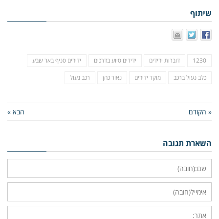
שיתוף
1230
דוברות ידידים
ידידים סיוע בדרכים
ידידים סניף באר שבע
כלב נעול ברכב
מוקד ידידים
נאור כהן
רכב נעול
« הקודם
הבא »
השארת תגובה