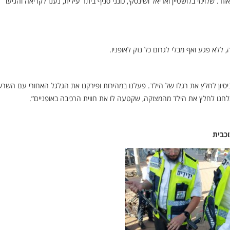
ור. שלוימי בלושטיין ואריאל ושינסקי, כונני סניף ביתר עילית, נענו לקריאה והגיעו
ללא פגע ואף מבלי לגרום כל נזק לאופניו.
יסיון לחלץ את רגלו של הילד. פעלנו במהירות ופירקנו את הגלגל האחורי עם השר
ו לחלץ את הילד מהמצוקה, שקטעה לו את חווית הרכיבה באופניים”.