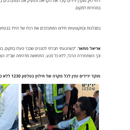
ליחי לוין, מוקדן ידידים קיבל את הקריאה והזעיק את המתנדבים באז
במהירות למקום.
בסבלנות ובמקצועיות חילצו המתנדבים את רגלו של הילד בבטחה, 
אריאל מתאר
: “כשהגעתי חברתי לכוננים שכבר פעלו במקום, בנ
וכך השתחררה הרגל, ללא כל פגע. התחושה מדהימה שב”ה הצלחנ
מוקד ידידים זמין לכל מקרה של חילוץ בטלפון 1230 ללא כוכבית