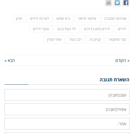
אברהם רוטנברג
איתמר סייאני
בית שמש
דוברות ידידים
חניון
ידידים
ידידים סיוע בדרכים
ילד נעול ברכב
מוקד ידידים
קובי ספקטור
קניון ביג
רכב נעול
שימי קפלן
« הקודם
הבא »
השארת תגובה