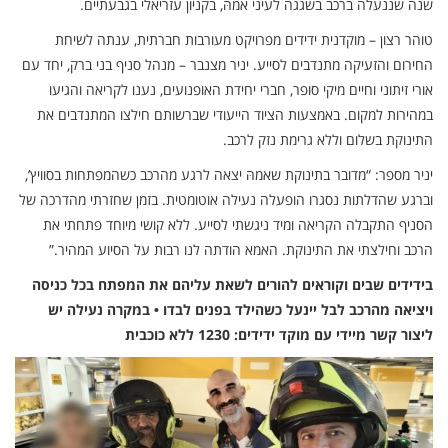
שנה שננעלה ברכב בשגגה לעיני אמהּ, בקניון עזריאלי בגבעתיים.
טוהר רצון – מוקדנית ידידים מפרויקט מעורבות חברתית, ענתה לשיחת
החירום והזעיקה מתנדבים לסייע. יניר מצנבר – מנהל סניף בני ברק, יחד עם
אורי זיתוני וחיים מיקי סופר, חברי יחידת האופנועים, נענו לקריאה והגיעו
במהירות למקום. באמצעות הציוד הייעודי שברשותם חילצו המתנדבים את
התינוקת בשלום וללא גרימת נזק לרכב.
יניר מספר: “מדובר בתינוקת שאמהּ יצאה לרגע מהרכב כשהמפתחות בסוויץ’,
וברגע שהדלתות נסגרו הופעלה נעילה אוטומטית. בזמן שחזרתי מהדרכה של
הסניף התקבלה הקריאה ומיד ניגשתי לסייע. ללא קושי מיוחד פתחתי את
הרכב וחילצתי את התינוקת. האמא הודתה לנו רבות על הסיוע המהיר.”
בידידים שבים וקוראים להורים לשאת עליהם את המפתח בכל כניסה
ויציאה מהרכב לבל יינעל כשהילד בפנים לבדו • במקרה נעילה יש
ליצור קשר מיידי עם מוקד ידידים: 1230 ללא כוכבית