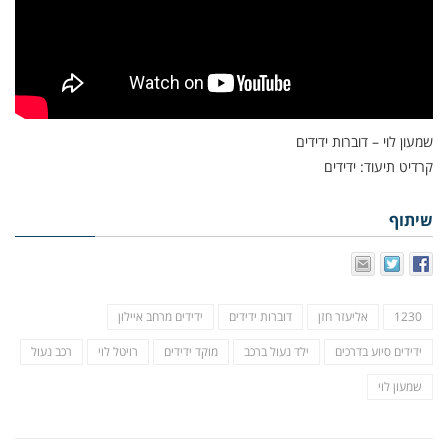
שמעון לוי – דוברות ידידים
קרדיט תיעוד: ידידים
שיתוף
1230
אליעזר חזן
דוברות ידידים
ידידים מרחב איילון
ידידים סיוע בדרכים
ילד נעול ברכב
מוקד ידידים
רויטל לוי
רכב נעול
שמעון לוי