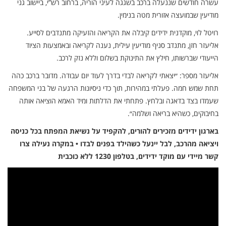
עשרה חודשים שננעלה ברכב בשגגה לעיני הוריהּ, ברחוב רש”י, ביישוב גני
מודיעין שבמועצה אזורית מטה בנימין.
רויטל לוי, מוקדנית ידידים קיבלה את הקריאה והזעיקה מתנדבים לסייע.
אליעזר חזן, מתנדב סניף מודיעין עילית, נענה לקריאה ובאמצעות הציוד
הייעודי שברשותו, חילץ את התינוקת בשלום וללא נזק לרכב.
אליעזר מספר: ״יצאתי לקריאה לבדי בדרך לעוד יום עבודה. מדובר ברכב כהה
תחת שמש חמה. פעלתי במהירות, תוך כדי ניסיונות הרגעה של בני המשפחה
שעמדו בצד בדאגה ובלחץ. פתחתי את הדלתות ומיד האמא הוציאה אותה
בחיבוקים, כשהיא בריאה ושלמה״‏.
בארגון ידידים מזכירים להורים, להקפיד על נשיאת המפתח בכל כניסה
ויציאה מהרכב, לבל יינעל כשהילד בפנים לבדו • במקרה נעילה צרו
קשר מיידי עם מוקד ידידים, בטלפון 1230 ללא כוכבית