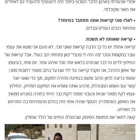
אחרי שנעזרתי בארגון הדבר הטבעי ביותר היה להצטרף ולהעביר גם לאחרים
את האור שקיבלתי.
▪
לאלו סוגי קריאות אתה מתחבר במיוחד?
פתיחות רכבים נעולים וכבלים.
▪
קריאה שאותה לא תשכח:
קריאה אחת? יש כל כך הרבה קריאות שאני זוכר. לא פעם אני מוצא את עצמי
עובר במקומות ונזכר ‘פה היה לי פנצ’ר’ ‘כאן פתחתי רכב נעול’. אבל קריאות של
החילוץ ילדים זה דבר שנחרט בראש יותר מכל אירוע אחר. יום אחד, בעיצומו
של אימון כדורגל, אני מקבל קריאה על ילד שננעל ברכב מספר רחובות ממני.
יצאתי בריצה לכיוון הרכב ומשם בנסיעה מהירה למקום, תוך כדי שאני יוצר
קשר עם האמא המבוהלת, מרגיע אותה ומוודא את המיקום המדויק. החילוץ
עצמו לקח מספר שניות וכעבור מספר דקות כבר הייתי בחזרה במגרש ממשיך
את האימון, כשהמדריך הנוסף שהיה איתי היה בהלם מהמהירות בה התרחש
כל האירוע.
קשה לתאר את תחושת הסיפוק שבהצלת החיים של הילד שחולץ.