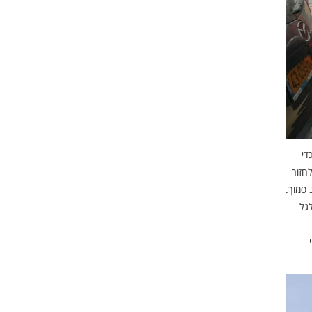
ם כדי
חזור
 סמוך.
גל