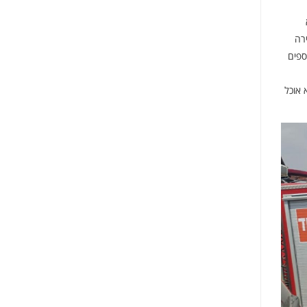
רה
ספים
 אוכל