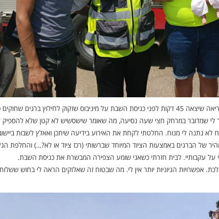
ויש גם את האירוע שבו הרגשתי בחוש את יד ה’ שליוותה אותי. קריאה שיצאה 45 דקות לפני כניסת השבת על מיניבוס שזקוק לחילוץ ברגים שחוקי
יר לי שמדובר במרחק חצי שעה נסיעה, מה שאומר שישסשיש לא קטן שלא להספיק ל
 לא נתנה לי מנוח. החלטתי לקחת את האירוע בידיעה שיתכן ואאלץ לשבות ביישוב
מהיר של הברגים באמצעות הציוד המיוחד שברשותי (רכז ציוד או לא?…) והחלפת הגל
בתי על עקבותיי. לבית חזרתי כשאני שומע הצפירה המבשרת את כניסת השבת.
 אפשרויות הגיוניות יותר אין לי. מה שבטוח זה שאלוקים הראה לי בחוש ששלוחי