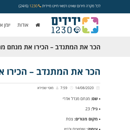
לכל מקרה חירום שאינו רפואי חייגו מיידית
1230
(24/6)
אודות
יומן א
הכר את המתנדב – הכירו את מנחם מנ
הכר את המתנדב – הכירו א
14/08/2020
7:59
מוטי שפירא
▪
שם:
מנחם מנדל אדרי
▪
גיל:
23
▪
מקום מגורים:
צפת
▪
עיסוק:
שיפוצים ובניין