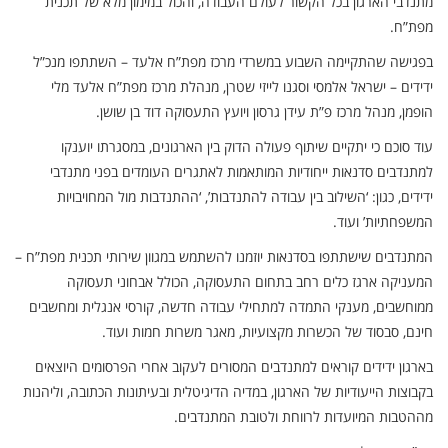
מתנדבי הארגון בכל הקשור לעולם העבודה, והכול במימון מלא של תכנית
מפת”ח.
בפגישה שהתקיימה השבוע במשרדי מרכז מפת”ח אלעד – השתתפו מנכ”ל
ידידים – ישראל אלמסי וסגנו לייזי שטרן, מנהלת מרכז מפת”ח אלעד מלי
הופמן, מנהל מרכז פ”ת עידן גרסון ויועץ התעסוקה דוד בן שושן.
עוד סוכם כי יתקיים שיתוף פעולה הדוק בין הארגונים, במסגרתו יוענקו
למתנדבים סדנאות ייחודיות המותאמות לאתגרים העומדים בפני מתנדבי
ידידים, כגון: ‘השילוב בין עבודה להתנדבות’, ‘ההתנדבות מול המחויבויות
המשפחתיות’ ועוד.
המתנדבים שישתתפו בסדנאות יוזמנו להשתמש במגוון שירותי תכנית מפת”ח –
המעניקה ארגז כלים רחב בתחום התעסוקה, הכולל אבחוני תעסוקה
ממוחשבים, מענקי התמדה למתחילי עבודה חדשה, קורסי אנגלית ומחשבים
חינם, סבסוד של הכשרות מקצועיות, מאגר משרות חמות ועוד.
בארגון ידידים קוראים למתנדבים המסורים לעקוב אחרי הפרסומים היוצאים
בקבוצות הייעודיות של הארגון, במדיה הדיגיטלית ובעיתונות הכתובה, וליהנות
מההטבות המיועדות לרווחת ולטובת המתנדבים.