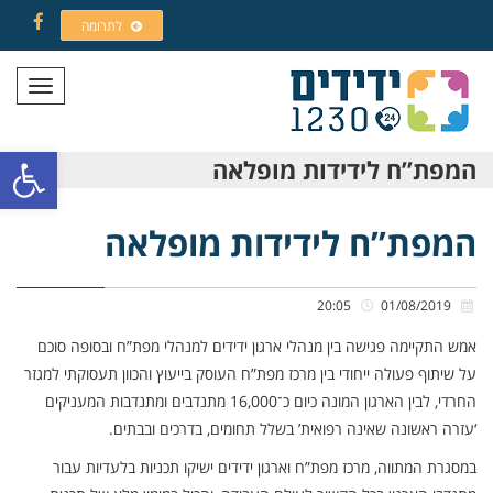
לתרומה
Facebook
תפריט
פתח סרגל
המפת”ח לידידות מופלאה
המפת”ח לידידות מופלאה
20:05
01/08/2019
אמש התקיימה פגישה בין מנהלי ארגון ידידים למנהלי מפת”ח ובסופה סוכם
על שיתוף פעולה ייחודי בין מרכז מפת”ח העוסק בייעוץ והכוון תעסוקתי למגזר
החרדי, לבין הארגון המונה כיום כ־16,000 מתנדבים ומתנדבות המעניקים
‘עזרה ראשונה שאינה רפואית’ בשלל תחומים, בדרכים ובבתים.
במסגרת המתווה, מרכז מפת”ח וארגון ידידים ישיקו תכניות בלעדיות עבור