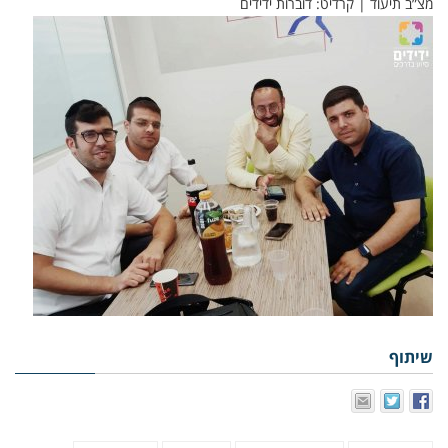
מצ”ב תיעוד | קרדיט: דוברות ידידים
שיתוף