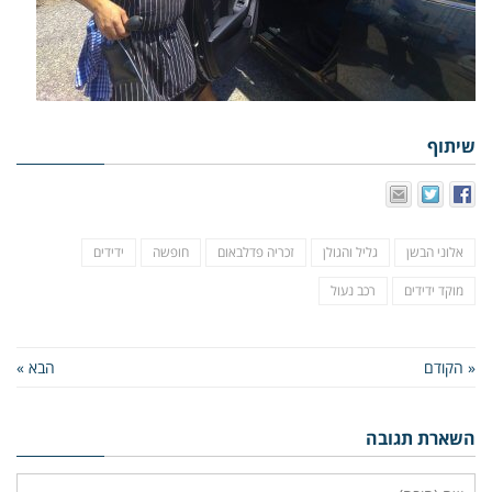
שיתוף
אלוני הבשן
גליל והגולן
זכריה פדלבאום
חופשה
ידידים
מוקד ידידים
רכב נעול
« הקודם
הבא »
השארת תגובה