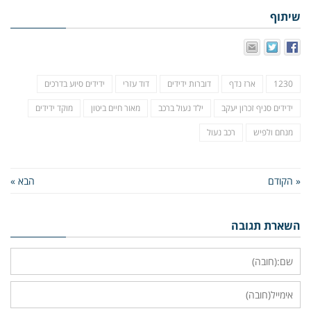
שיתוף
1230
ארז נדף
דוברות ידידים
דוד עזרי
ידידים סיוע בדרכים
ידידים סניף זכרון יעקב
ילד נעול ברכב
מאור חיים ביטון
מוקד ידידים
מנחם ולפיש
רכב נעול
« הקודם
הבא »
השארת תגובה