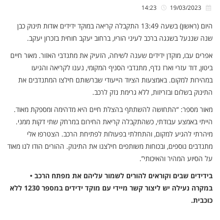
14:23
19/03/2023
היום (ראשון) בשעה 13:49 התקבלה קריאה במוקד ידידים אודות תינוק כבן
שנה שננעל בשגגה ברכב לעיני הוריו, ברחוב יעקב חוחית בזכרון יעקב.
אפרים עבו, מוקדן ידידים שענה לשיחה, הזעיק את מתנדבי האזור. מאור חיים
ביטון, דוד עזרי וארז נדף, מתנדבי הסניף המקומי, נענו לקריאה והגיעו
במהירות למקום. באמצעות הציוד הייעודי שברשותם חילצו המתנדבים את
התינוק בשלום ובזריזות, ללא גרימת נזק לרכב.
מאור מספר: “התחושה להשתתף בהצלת חיים היא מדהימה ומספקת מאוד.
הייתי באמצע עבודתי, כשהתקבלה קריאת החירום במרחק שתי דקות ממני.
מיהרתי להגיע למקום, והתחלתי בפעולות לפתיחת הרכב. הצטרפו אלי
מתנדבים נוספים, ובכוחות משותפים חילצנו את התינוק. ההורים הודו לנו מאוד
על הסיוע המהיר והאיכותי”.
בידידים שבים וקוראים להורים לשמור עליהם את מפתח הרכב •
במקרה נעילה יש ליצור קשר מיידי עם מוקד ידידים במספר 1230 ללא
כוכבית.