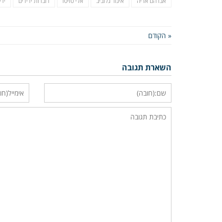
אברהם אריה
איגור גלוביב
אלי טויטו
דוברות ידידים
ידי
« הקודם
השארת תגובה