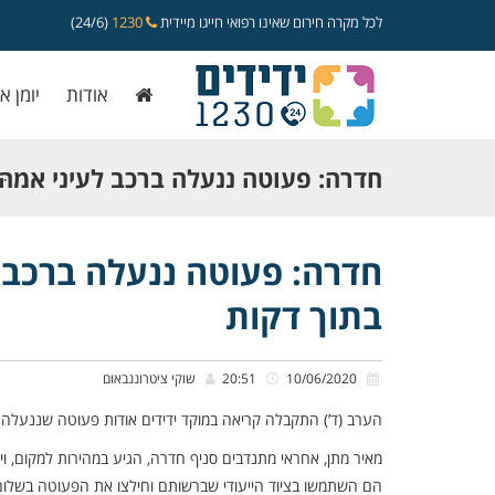
לכל מקרה חירום שאינו רפואי חייגו מיידית
1230
(24/6)
אודות
יומן א
חדרה: פעוטה ננעלה ברכב לעיני אמהּ, כ
אותה בתוך דקות
חדרה: פעוטה ננעלה ברכב לע
בתוך דקות
10/06/2020
20:51
שוקי ציטרוננבאום
הערב (ד’) התקבלה קריאה במוקד ידידים אודות פעוטה שננעלה 
מאיר מתן, אחראי מתנדבים סניף חדרה, הגיע במהירות למקום, ויחד
הם השתמשו בציוד הייעודי שברשותם וחילצו את הפעוטה בשלום ו