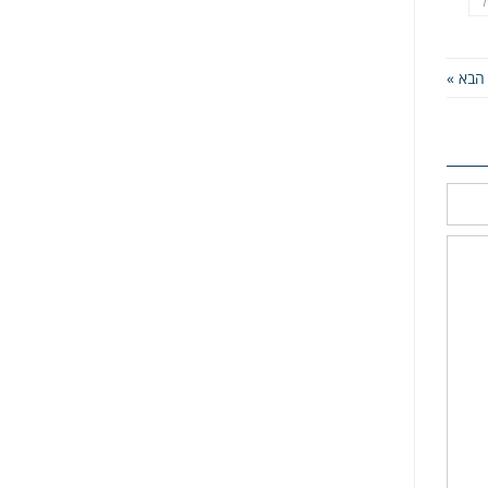
ל
הבא »