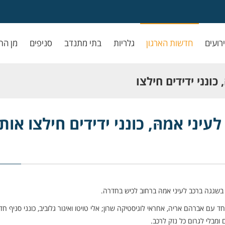
ירועים
חדשות הארגון
גלריות
בתי מתנדב
סניפים
מן הת
ונני ידידים חילצו
יני אמהּ, כונני ידידים חילצו אות
בשגגה ברכב לעיני אמהּ ברחוב לכיש בחדרה.
 עם אברהם אריה, אחראי לוגיסטיקה שרון; אלי טויטו ואיגור גלוביב, כונני סניף חד
מבלי לגרום כל נזק לרכב.