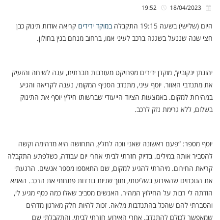
19:52
18/04/2023
היום (שלישי) בשעה 19:15 התקבלה
במוקד ידידים
קריאה אודות תינוק כבן
חצי שנה שננעל בשגגה ברכב לעיני אמו, ברחוב מנחם בגין בחולון.
יהונתן ינקוביץ’, מוקדן ידידים מפרויקט מעורבות חברתית, ענה לשיחה והזעיק
את מתנדבי האזור. יוסף עיני, מתנדב הסניף המקומי, נענה לקריאה והגיע
במהירות למקום. באמצעות הציוד הייעודי שברשותו חילץ יוסף את התינוק
בשלום, ללא גרימת נזק לרכב.
יוסף מספר: “פעם ראשונה שאני זוכה לחלץ, התחושה היא מדהימה וקשה
להסביר אותה במילים. בדיוק חזרתי לביתי אחרי יום עבודה, כשלפתע התקבלה
קריאת החירום. מיהרתי להגיע למקום, שם התאספו מספר אנשים. הרגעתי
את הנוכחים שהאירוע בשליטתי, ותוך שניות בודדות פתחתי את הרכב. האמא
הודתה לי רבות על החילוץ המהיר. האנשים מסביב שאלו כמה כסף מגיע לי,
והסברתי להם שהכל בהתנדבות מלאה. זכות להיות חלק מארגון מדהים
שמאפשר לכולם להתנדב. אחרי האירוע חזרתי לביתי, והתקבלתי שם