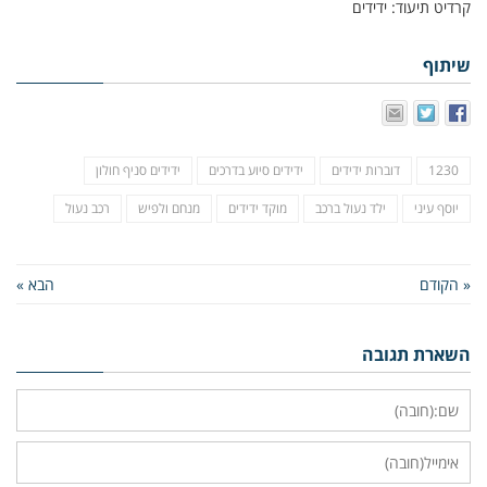
קרדיט תיעוד: ידידים
שיתוף
1230
דוברות ידידים
ידידים סיוע בדרכים
ידידים סניף חולון
יוסף עיני
ילד נעול ברכב
מוקד ידידים
מנחם ולפיש
רכב נעול
« הקודם
הבא »
השארת תגובה