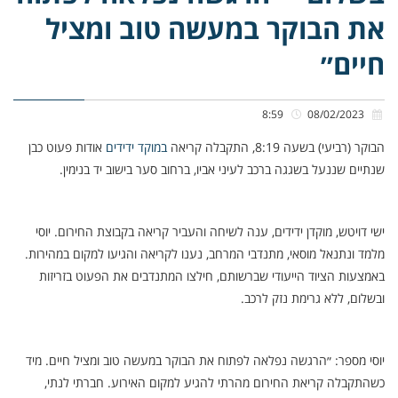
את הבוקר במעשה טוב ומציל
חיים״
8:59
08/02/2023
הבוקר (רביעי) בשעה 8:19, התקבלה קריאה
במוקד ידידים
אודות פעוט כבן
שנתיים שננעל בשגגה ברכב לעיני אביו, ברחוב סער בישוב יד בנימין.
ישי דויטש, מוקדן ידידים, ענה לשיחה והעביר קריאה בקבוצת החירום. יוסי
מלמד ונתנאל מוסאי, מתנדבי המרחב, נענו לקריאה והגיעו למקום במהירות.
באמצעות הציוד הייעודי שברשותם, חילצו המתנדבים את הפעוט בזריזות
ובשלום, ללא גרימת נזק לרכב.
יוסי מספר: ״הרגשה נפלאה לפתוח את הבוקר במעשה טוב ומציל חיים. מיד
כשהתקבלה קריאת החירום מהרתי להגיע למקום האירוע. חברתי לנתי,