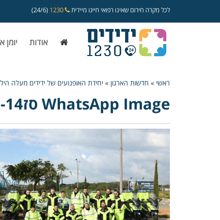
לכל מקרה חירום שאינו רפואי חייגו מיידית
1230
(24/6)
אודות
יומן א
ראשי
»
חדשות הארגון
»
יחידת האופנועים של ידידים מעלה הילו
WhatsApp Image סז2024-02-14 at 10.09.43