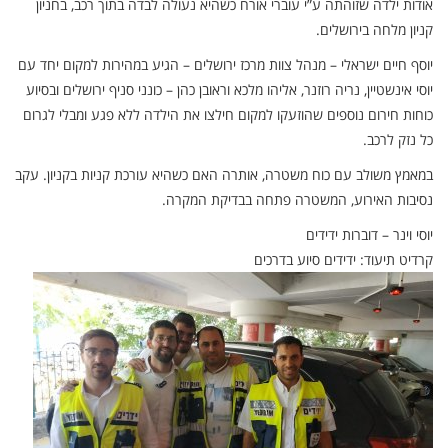
אודות ילדה שזוהתה ע”י עוברי אורח כשהיא נעולה לבדה בתוך רכב, בחניון
קניון מלחה בירושלים.
יוסף חיים ישראלי – מנהל צוות מרכז ירושלים – הגיע במהירות למקום יחד עם
יוסי אינשטיין, נריה רוזנר, אליהו מלכא וראובן כהן – כונני סניף ירושלים ובסיוע
כוחות חירום נוספים שהוזעקו למקום חילצו את הילדה ללא פגע ומבלי לגרום
כל נזק לרכב.
במאמץ משולב עם כוח משטרה, אותרה האם כשהיא עורכת קניות בקניון. עקב
נסיבות האירוע, המשטרה פתחה בבדיקת המקרה.
יוסי וינר – דוברות ידידים
קרדיט תיעוד: ידידים סיוע בדרכים