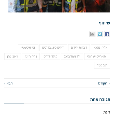
שיתוף
אליהו מלכא
דוברות ידידים
ידידים סיוע בדרכים
יוסי אינשטיין
יוסף חיים ישראלי
ילד נעול ברכב
מוקד ידידים
נריה רוזנר
ראובן כהן
רכב נעול
« הקודם
הבא »
תגובה אחת
רינת