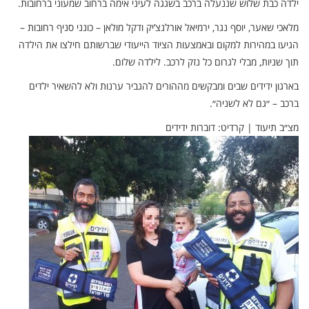
ילדה כבת שלוש שננעלה ברכב בשגגה לעיני אימה ברחוב שמעוני ברחובות.
מלאכי שאער, יוסף נגר, ירמיאל אורלנצ’יק ודקל מולאן – כונני סניף רחובות –
הגיעו במהירות למקום ובאמצעות הציוד הייעודי שברשותם חילצו את הילדה
תוך שניות, מבלי לגרום כל נזק לרכב. לילדה שלום.
בארגון ידידים שבים ומבקשים מההורים להגביר ערנות ולא להשאיר ילדים
ברכב – ״גם לא לשניה״.
מצ״ב תיעוד | קרדיט: דוברות ידידים