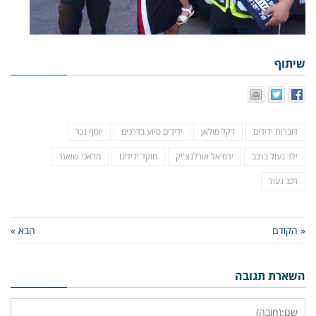
שיתוף
דוברות ידידים
דקל מולאן
ידידים סיוע בדרכים
יוסף נגר
ילד נעול ברכב
ירמיאל אורלנצ'יק
מוקד ידידים
מלאכי שאער
רכב נעול
« הקודם
הבא »
השארת תגובה