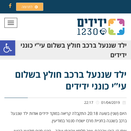
לתרומה
Facebook
תפריט
פתח סרגל
ילד שננעל ברכב חולץ בשלום עי”י כונני
ידידים
ילד שננעל ברכב חולץ בשלום
עי”י כונני ידידים
22:17
01/04/2019
היום (שני) בשעה 20:18 התקבלה קריאה במוקד ידידים אודות ילד שננעל
ברכב בשגגה בחניית מרכז ישפרו סנטר במודיעין.
איתן דן, קובי אברהם, יאיר סלומון ויהונתן יעקב – כונני סניף מודיעין הגיעו