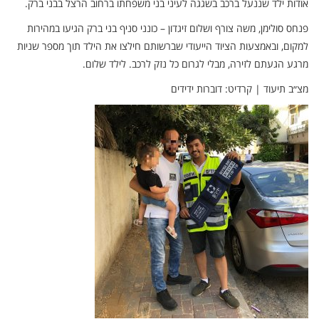
אודות ילד שננעל ברכב בשגגה לעיני בני משפחתו ברחוב הרצל בבני ברק.
פנחס סולימן, משה צורף ושלום זיגדון – כונני סניף בני ברק הגיעו במהירות
למקום, ובאמצעות הציוד הייעודי שברשותם חילצו את הילד תוך מספר שניות
מרגע הגעתם לזירה, מבלי לגרום כל נזק לרכב. לילד שלום.
מצ״ב תיעוד | קרדיט: דוברות ידידים