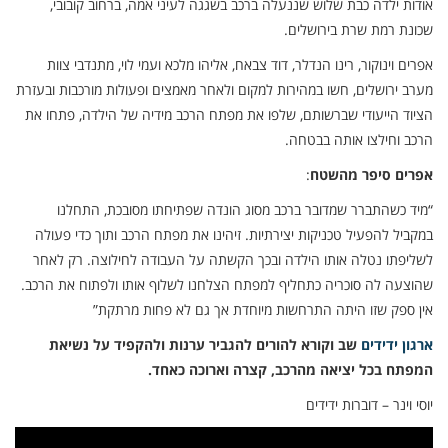
אודות ילדה כבת שלוש שננעלה ברכב בשגגה לעיני אמה, ברחוב קובובי,
שכונת רמת שרת בירושלים.
אפרים וינוקור, רינו הנדלר, דוד צבאח, אליהו מלכא ועמי לוי, מתנדבי צוות
מערב ירושלים, חשו במהירות למקום ולאחר מאמצים ופעולות מורכבות ובעזרת
הציוד הייעודי שברשותם, שלפו את מפתח הרכב מידיה של הילדה, פתחו את
הרכב וחילצו אותה בבטחה.
אפרים סיפר מהשטח
:
“מיד כשהתברר שמדובר ברכב מסוג הונדה שפתיחתו מסובכת, התחלנו
במקביל להפעיל טכניקות יצירתיות. זיהינו את מפתח הרכב ותוך כדי פעולה
לשליפתו נטלה אותו הילדה ובכך הקשתה על העבודה לחילוצה. רק לאחר
שהוצעה לה סוכריה כתחליף למפתח הצלחנו לשלוף אותו ולפתוח את הרכב.
אין ספק שזו היתה התרחשות מיוחדת אך גם לא פחות מרתקת”
ארגון ידידים
שב וקורא להורים להגביר ערנות ולהקפיד על נשיאת
המפתח בכל יציאה מהרכב, קצרה וארוכה כאחד.
יוסי וינר – דוברות ידידים