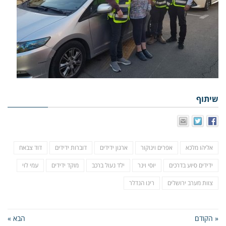
שיתוף
אליהו מלכא
אפרים וינוקור
ארגון ידידים
דוברות ידידים
דוד צבאח
ידידים סיוע בדרכים
יוסי וינר
ילד נעול ברכב
מוקד ידידים
עמי לוי
צוות מערב ירושלים
רינו הנדלר
« הקודם
הבא »