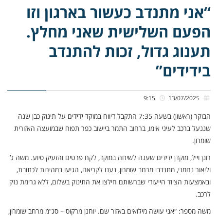
“אני מתנדב כעשור בארגון וזו
הפעם השלישית שאני מחלץ.
תענוג גדול, זכות להתנדב
בידידים”
9:15
13/07/2025
הבוקר (ראשון) בשעה 7:35 התקבל דיווח במוקד ידידים על תינוק כבן שנה
שננעל ברכב לעיני אימו, ברחוב התמר ביישוב כפר תפוח שבמועצה האזורית
שומרון.
רונן וייל, מוקדן ידידים שענה לשיחה במוקד, לקח פרטים והזעיק סיוע. משה ג’
וליאור נחמני, מתנדבי מרחב שומרון, נענו לקריאה, הגיעו במהירות לכתובת,
ובאמצעות הציוד הייעודי שברשותם חילצו את התינוק בשלום, ללא גרימת נזק
לרכב.
משה מספר: “אני עושה מילואים באזור שם. יוחנן מרקוס – סג”מ מרחב שומרון,