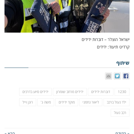
ישראל הוצלר – דוברות ידידים
קרדיט תיעוד: ידידים
שיתוף
1230
דוברות ידידים
ידידים מרחב שומרון
ידידים סיוע בדרכים
ילד נעול ברכב
ליאור נחמני
מוקד ידידים
משה ג'
רונן וייל
רכב נעול
« הקודם
הבא »