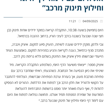
וחילוץ תינוק מרכב”
11:21
04/09/2025
היום (חמישי) בשעה 10:38, התקבלה קריאה במוקד ידידים אודות תינוק כבן
חצי שנה שננעל בשגגה ברכב לעיני הוריו, ברחוב ההגנה בכרמיאל.
צבי ולדמן, מוקדן ידידים שענה לשיחה, הזעיק סיוע למקום. איציק וינברג,
מתנדב סניף כרמיאל, נענה לקריאה והגיע במהירות למקום. באמצעות הציוד
הייעודי שברשותו חילץ איציק את התינוק בשלום וללא גרימת נזק לרכב.
איציק מספר: ״יצאתי משיעור הדף היומי, כשלפתע התקבלה הקריאה. מיד
שיניתי את כיוון הנסיעה אל הכתובת. כשהגעתי, ראיתי שמדובר ברכב עם
פתיחה מורכבת מעט, אך בעזרת ערכת הפתיחה שברשותי, הצלחתי להתגבר
על הקושי ולהוריד את חלון הרכב וכך לפתוח את הדלתות. ההורים לא הפסיקו
להודות לי, ואף העלו מאוחר יותר פוסט ברשתות החברתיות להעלאת
המודעות של שמירת המפתח תמיד אצלנו. תחושה נפלאה לפתוח את היום
עם לימוד דף היומי וחילוץ של תינוק שננעל ברכב.״