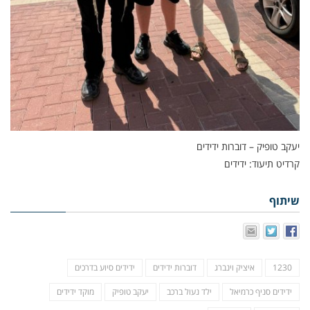
יעקב טופיק – דוברות ידידים
קרדיט תיעוד: ידידים
שיתוף
1230
איציק וינברג
דוברות ידידים
ידידים סיוע בדרכים
ידידים סניף כרמיאל
ילד נעול ברכב
יעקב טופיק
מוקד ידידים