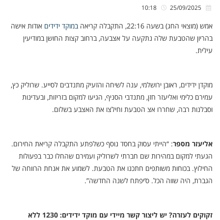
10:18
25/09/2025
אמש (מוצאי החג) בשעה 22:16, התקבלה קריאה
במוקד ידידים
אודות אישה
בהריון שהטבעת שלה נתקעה על אצבעה, ברחוב קצות החושן במודיעין
עילית.
מוקדן ידידים, ראובן ירושלמי, ענה לשיחה והזעיק מתנדבים לסייע. שרוליק כץ,
עמירם כלימי ואליעזר חזן, מתנדבי הסניף, הגיעו למקום בזריזות, ובעדינות
וסבלנות רבה, שחררו אצ הטבעת וחילצו את האצבע בשלום.
אליעזר מספר
: “הייתי עסוק בחסד נוסף כשלפתע התקבלה קריאת החירום.
הגעתי למקום במהירות שם חברתי לשרוליק ועמירם שהחלו כבר בפעולות
החילוץ. בכוחות משותפים חתכנו את הטבעת. לשמוע את אנחת הרווחה של
הגברת, היה שווה הכל. ס’יפתח לשנה החדשה”.
זקוקים לעזרה? יש ליצור קשר מיידי עם מוקד ידידים: 1230 ללא