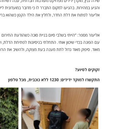
שילה גנץ, מוקדן ידידים מפרויקט מעורבות חברתית, ענה לשיחה ו
והגיע במהירות. בהגיעו למקום התברר לו כי מדובר במועדונית לי
אליעזר לפתוח את דלת החדר, ולחלץ את הילד הקטן כשהוא ברי
אליעזר מספר: “הייתי בשלבי סיום בניית סוכה כשהודעת החירום
עם הפונה בכדי שיכוון אותי. התחלתי בניסיונות לפתיחת הדלת,
מאוד. סיפוק מאוד גדול לתת מענה בעת מצוקה, ולהשיב את הרוג
זקוקים לסיוע?
התקשרו למוקד ידידים: 1230 ללא כוכבית, מכל טלפון