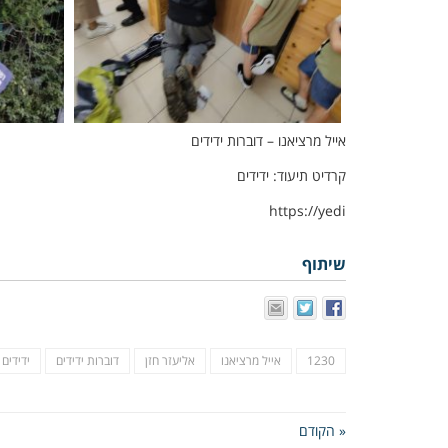
אייל מרציאנו – דוברות ידידים
קרדיט תיעוד: ידידים
https://yedi
שיתוף
1230
אייל מרציאנו
אליעזר חזן
דוברות ידידים
ידידים 
« הקודם