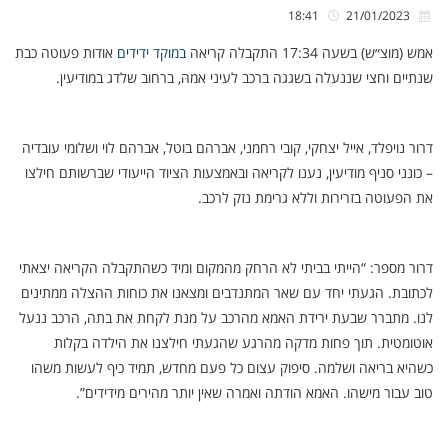
18:41
21/01/2023
אמש (מוצ״ש) בשעה 17:34 התקבלה קריאה
במוקד ידידים
אודות פעוטה כבת
שנתיים וחצי שננעלה בשגגה ברכב לעיני אמהּ, ברחוב שלדג במודיעין.
דרור נויפלד, אייל יצחקי, קובי רחמני, אברהם בוטל, אברהם לוי ושלומי עובדיה
– כונני סניף מודיעין, נענו לקריאה ובאמצעות הציוד הייעודי שברשותם חילצו
את הפעוטה בזרירות וללא גרימת נזק לרכב.
דרור מספר: “הייתי בביתי לא הרחק מהמקום ומיד כשהתקבלה הקריאה יצאתי
לכתובת. הגעתי יחד עם שאר המתנדבים ומצאנו את כוחות ההצלה ממתינים
לנו. מתברר שבעת ירידת האמא מהרכב על מנת לקחת את בתה, הרכב ננעל
אוטומטית. תוך פחות מדקה מהרגע שהגעתי חילצנו את הילדה בקלות
כשהיא בריאה ושלמה. סיפוק עצום כל פעם מחדש, תמיד כיף לעשות משהו
טוב עבור מישהו. האמא הודתה ואמרה שאין יותר מהירים מידידים”.