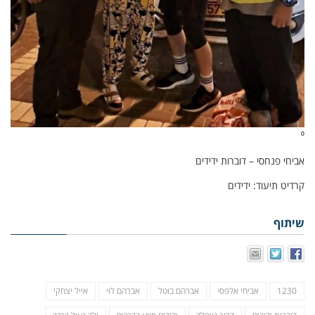
⁰
אביחי פנחסי – דוברות ידידים
קרדיט תיעוד: ידידים
שיתוף
1230
אביחי אלפסי
אברהם בוטל
אברהם לוי
אייל יצחקי