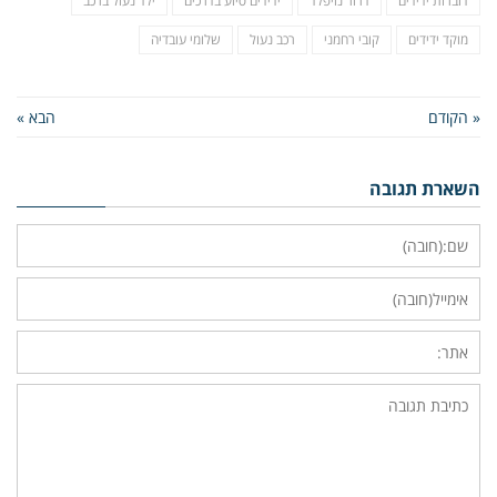
דוברות ידידים
דרור נויפלד
ידידים סיוע בדרכים
ילד נעול ברכב
מוקד ידידים
קובי רחמני
רכב נעול
שלומי עובדיה
« הקודם
הבא »
השארת תגובה