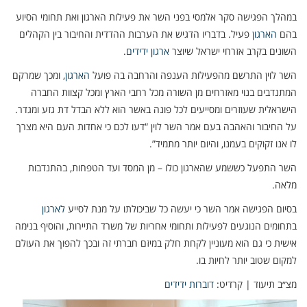
במהלך הפגישה סקר אלמסי בפני השר את פעילות הארגון ואת תחומי הסיוע
בהם
הארגון
פעיל. בדבריו הדגיש את הערבות ההדדית והחיבור בין הקהלים
השונים בקרב אזרחי ישראל שיוצר
ארגון ידידים
.
השר לוין התרשם מהפעילות הענפה והרחבה בה פועל
הארגון
, ומכך שמרקם
המתנדבים בנוי מאזרחים מן השורה מכל רחבי הארץ ומכל קצוות החברה
הישראלית שעוזרים ומסייעים לכל פונה באשר הוא ללא הבדל דת גזע ומגדר.
על החיבור והאהבה בעם אמר השר לוין “דעו לכם כי אחדות העם היא מצרך
לו אנו זקוקים בעמנו, והיום יותר מתמיד”.
השר התפעל כששמע שהארגון כולו – מן המסד ועד הטפחות, בהתנדבות
מלאה.
בסיום הפגישה אמר השר כי יעשה כל שביכולתו על מנת לסייע
לארגון
בתחומים הנוגעים לפעילות ותחומי אחריות של משרד התיירות, והוסיף בנימה
אישית כי גם הוא מעוניין לקחת חלק במיזם חברתי זה ובכך להפוך את העולם
למקום שטוב יותר לחיות בו.
מצ״ב תיעוד | קרדיט:
דוברות ידידים