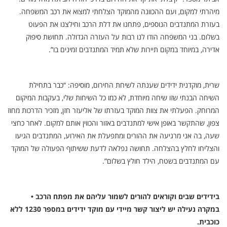
מיהרתי למקום, ועם ההכוונה מהמוקד הצלחתי למצוא את רכב המשפחה.
בעזרת המתנדבים הנוספים, פתחנו את דלת הרכב וחילצנו את הפעוט
בשלום. בני המשפחה הודו לנו רבות על העזרה הגדולה. תחושת סיפוק
אדירה, במיוחד במקום תיירות שלא תמיד המתנדבים זמינים בו”.
שרית, מוקדנית ידידים שענתה לשיחת החירום, מוסיפה: “כבר בתחילת
השיחה הבנתי שזו שיחה מיוחדת, לא כמו כל השיחות שלי, בעקבות המיקום
המרוחק. הפעלתי את צוות המוקד בעזרתו של אליעזר חזן, מזכיר הדרכות מחוז
צפון, שהתקשר באופן אישי למתנדבים באזור והכווין אותם למקום. לאחר כחצי
שעה, בה אני מרגיעה את ההורים ומתפעלת את האירוע, המתנדבים הגיעו
והצליחו לחלץ בהצלחה. תחושה נפלאה לדעת ששיתוף הפעולה של המוקד
עם המתנדבים בשטח, הילד חולץ בשלום”.
בידידים שבים וקוראים להורים לשמור עליהם את מפתח הרכב •
במקרה נעילה יש ליצור קשר מיידי עם מוקד ידידים במספר 1230 ללא
כוכבית.