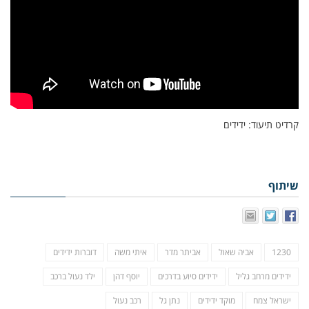
קרדיט תיעוד: ידידים
שיתוף
1230
אביה שאול
אביתר מדר
איתי משה
דוברות ידידים
ידידים מרחב גליל
ידידים סיוע בדרכים
יוסף דהן
ילד נעול ברכב
ישראל צמח
מוקד ידידים
נתן גל
רכב נעול