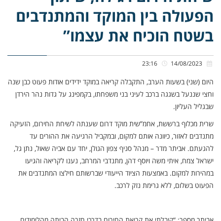
הפעולה בין המוקד והמתנדבים
בשטח הוכיח את עצמו”
23:16
14/08/2023
היום (שני) בשעות הערב, התקבלה קריאה במוקד ידידים אודות פעוט כבן שנה
וחצי שננעל בשגגה ברכב לעיני בני משפחתו, בקמפינג על גדות נהר הירדן
שבגליל העליון.
שרית מכלוף ברששת, אחמ”שית מוקד דרום שענתה לשיחת החירום, הזעיקה
מתנדבים לאזור, כיוונה אותם למקום, ובמקביל הרגיעה את ההורים עד
להגעתם. אביתר מדר – מנהל סניף צפון הגולן, יחד עם אביה שאול, נתן גל,
ישראל צמח, איתי משה ויוסף דהן, מתנדבי המרחב, נענו לקריאה והגיעו
במהירות למקום. באמצעות הציוד הייעודי שברשותם חילצו המתנדבים את
הפעוט בשלום, ללא גרימת נזק לרכב.
אביתר מספר: “קיבלתי את קריאת החירום בדרכי חזרה הביתה מהלימודים.