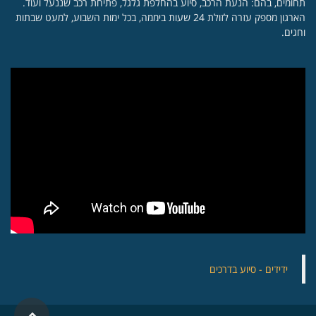
תחומים, בהם: הנעת הרכב, סיוע בהחלפת גלגל, פתיחת רכב שננעל ועוד.
הארגון מספק עזרה לזולת 24 שעות ביממה, בכל ימות השבוע, למעט שבתות
וחגים.
‏ידידים - סיוע בדרכים
גלילה