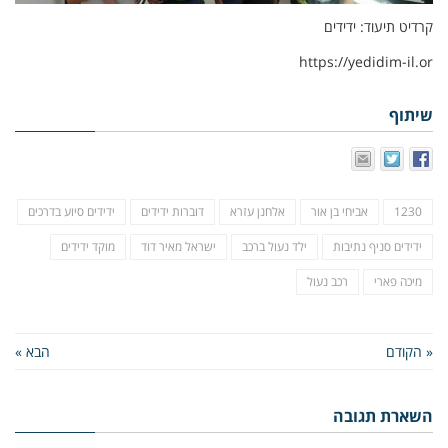
קרדיט תיעוד: ידידים
https://yedidim-il.or
שיתוף
1230
אביחי בן אור
אלחנן עזרא
דוברות ידידים
ידידים סיוע בדרכים
ידידים סניף נתיבות
ילד נעול ברכב
ישראל מאיר דוד
מוקד ידידים
מיכה פארי
רכב נעול
« הקודם
הבא »
השארת תגובה