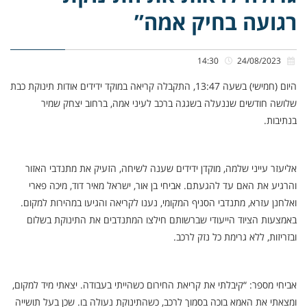
רגועה בחיק אמה”
14:30
24/08/2023
היום (חמישי) בשעה 13:47, התקבלה קריאה במוקד ידידים אודות תינוקת כבת
שלושה חודשים שננעלה בשגגה ברכב לעיני אמה, ברחוב יצחק שמיר
בנתיבות.
אליעזר עייני שלמה, מוקדן ידידים שענה לשיחה, הזעיק את מתנדבי האזור
והרגיע את האם עד להגעתם. אביחי בן אור, ישראל מאיר דוד, מיכה פארי
ואלחנן עזרא, מתנדבי הסניף המקומי, נענו לקריאה והגיעו במהירות למקום.
באמצעות הציוד הייעודי שברשותם חילצו המתנדבים את התינוקת בשלום
ובזריזות, ללא גרימת כל נזק לרכב.
אביחי מספר: “קיבלתי את קריאת החירום כשהייתי בעבודה. יצאתי מיד למקום,
ומצאתי את האמא בוכה בסמוך לרכב, כשהתינוקת נעולה בו. שכן בעל תושייה