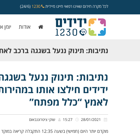
לכל מקרה חירום שאינו רפואי חייגו מיידית
1230
(24/6)
אודות
יומן א
נתיבות: תינוק ננעל בשגגה ברכב לא
כונני ידידים חילצו אותו במהירות ובשל
נתיבות: תינוק ננעל בשגג
ידידים חילצו אותו במהירות
להורים לאמץ “כלל מפתח”
לאמץ “כלל מפתח”
28/01/2021
15:27
שוקי ציטרוננבאום
מוקדם יותר היום (חמישי) בשעה 12:35 התקבלה קריאה במוקד ידידים אודות תינוק כבן שנה שננעל בשגגה ברכב לעיני אמו ברחוב האגוז בנתיבות.