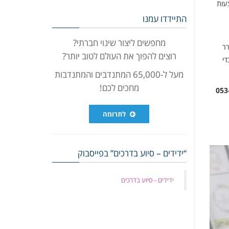
צעות
התיידדו עמנו
מחפשים ליצור שינוי חברתי?
רר
רוצים להפוך את העולם לטוב יותר?
י
מעל ל-65,000 המתנדבים והמתנדבות
מחכים לכם!
שאיר ילד קטן לבד ברכב אף לא לרגע קצר מחשש לנעילה אוטומטית • במקרה של נעילה יש ליצור קשר מיידי עם המוקד 053-
לתרומה
“ידידים – סיוע בדרכים” בפייסבוק
‏ידידים - סיוע בדרכים