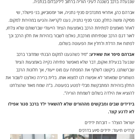
שננעלה ברכב בשגגה לעיני הוריה ברחוב לילינבלום בנתניה.
אברהם כהן, אחראי מתנדבים סניף נתניה, אור יומטוביאן, בני פישלר, שי
מסיקה ומשה כחלון, כונני סניף נתניה, נענו לקריאה והגיעו במהירות למקום.
לאחר מאמצים לפתיחת הרכב באמצעות הציוד הייעודי שברשותם שלא צלחו,
לאור דגם הרכב שפתיחתו מורכבת, נאלצו לשבור בזהירות את חלון הרכב וכך
לפתוח את הדלת ולחלץ את הפעוטה בשלום.
אברהם סיפר את שאירע:
“מיד כשהגענו למקום הבנתי שמדובר ברכב
שננעל בנעילת ואקום, דבר שלא מאפשר פתיחה נקייה באמצעות הציוד
שברשותנו. ביקשנו לשלוף את המפתח עם מוט ייעודי, אך חלונות הרכב
השחורים שמאחור לא אפשרו לנו למצוא אותו. בלית ברירה נאלצנו לשבור את
החלון בזהירות המתבקשת מבלי לפגוע בפעוטה. ב”ה שמח מאוד שהצלחנו
להוציא את הילדה בשלום לשמחת הוריה”.
בידידים שבים ומבקשים מההורים שלא להשאיר ילד ברכב סגור אפילו
לא לרגע קצר.
ישראל הוצלר – דוברות ידידים
קרדיט תיעוד: ידידים סיוע בדרכים