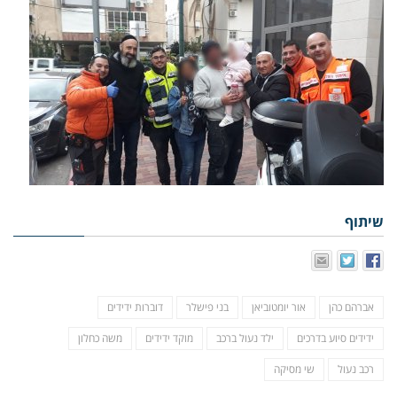
שיתוף
אברהם כהן
אור יומטוביאן
בני פישלר
דוברות ידידים
ידידים סיוע בדרכים
ילד נעול ברכב
מוקד ידידים
משה כחלון
רכב נעול
שי מסיקה