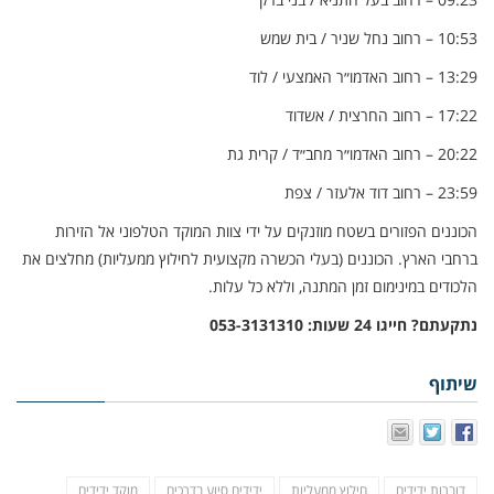
10:53 – רחוב נחל שניר / בית שמש
13:29 – רחוב האדמו״ר האמצעי / לוד
17:22 – רחוב החרצית / אשדוד
20:22 – רחוב האדמו״ר מחב״ד / קרית גת
23:59 – רחוב דוד אלעזר / צפת
הכוננים הפזורים בשטח מוזנקים על ידי צוות המוקד הטלפוני אל הזירות
ברחבי הארץ. הכוננים (בעלי הכשרה מקצועית לחילוץ ממעליות) מחלצים את
הלכודים במינימום זמן המתנה, וללא כל עלות.
נתקעתם? חייגו 24 שעות: 053-3131310
שיתוף
דוברות ידידים
חילוץ ממעליות
ידידים סיוע בדרכים
מוקד ידידים