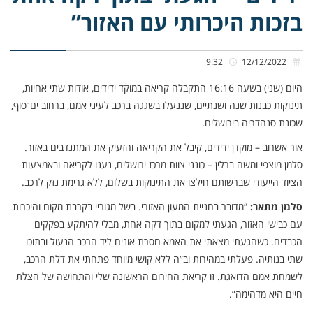
בזכות היכרותי עם האזור”
9:32
12/12/2022
היום (שני) בשעה 16:16 התקבלה קריאה במוקד ידידים, אודות שתי אחיות,
תינוקות כבנות שנה ושנתיים, שננעלו בשגגה ברכב לעיני אמם, ברחוב ים־סוף,
שכונת סנהדריה בירושלים.
אור אשרוב – מוקדן ידידים, קיבל את הקריאה והזעיק את המתנדבים באזור.
סלמן מוצפי ומשה ברלין – כונני צוות מרכז ירושלים, נענו לקריאה ובאמצעות
הציוד הייעודי שברשותם חילצו את התינוקות בשלום, ללא גרימת נזק לרכב.
סלמן מתאר:
“מדובר בחניית המעון האזורי. בשל מגוריי בקרבת מקום והיכרות
עם כבישי האזור, הגעתי למקום בתוך דקה אחת, מבלי להיתקע בפקקים
הכבדים. כשהגעתי מצאתי את האמא חסרת אונים ליד הרכב הנעול ובתוכו
שתי בנותיה. פעלתי במהירות וב”ה ללא קושי מיוחד פתחתי את דלת הרכב,
לשמחת אמם הדואגת. זו קריאת החירום הראשונה שלי והתחושה של הצלת
חיים היא מדהימה”.