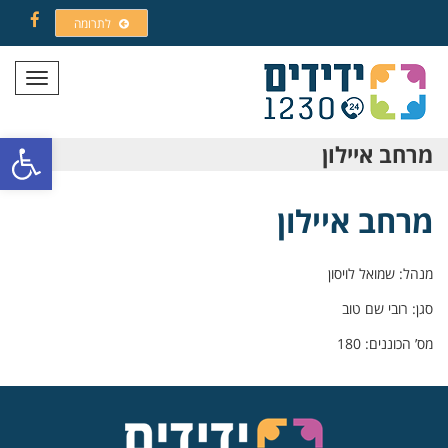
לתרומה
Facebook
תפריט
פתח סרגל
מרחב איילון
מרחב איילון
מנהל: שמואל לויסון
סגן: רובי שם טוב
מס’ הכוננים: 180