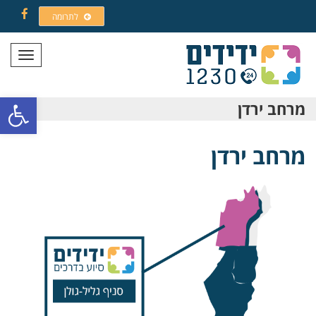
לתרומה
Facebook
תפריט
פתח סרגל
מרחב ירדן
מרחב ירדן