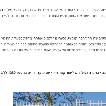
יחה והזעיקה את מתנדבי המרחב. שניאור גדציילר, מנהל סניף נוף הגליל, ואליהו בל
ות הציוד הייעודי שברשותם, חילצו המתנדבים את הפעוט בשלום ובזריזות, ללא גר
ירום שהייתה קרובה למיקומי. נסעתי מיד למקום ופתחתי בזריזות בפעולות החילוץ. 
עול מירר בבכי. למרות הסיטואציה המלחיצה המשכתי במאמצי הפתיחה כשאליהו חו
ה נהדרת שהפעוט חולץ בשלום על אף מזג האוויר החמים. האמא הודתה לנו מאוד
בידידים שבים וקוראים להורים לשמור עליהם את מפתח הרכב • במקרה נעילה יש ליצור קשר מיידי עם מוקד ידידים במספר 1230 ללא