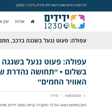
לכל מקרה חירום שאינו רפואי חייגו מיידית
1230
(24/6)
אודות
יומן א
עפולה: פעוט ננעל בשגגה ברכב, מתנדב
בשלום • ״תחושה נהדרת שהפעוט חול
עפולה: פעוט ננעל בשגגה ב
בשלום • ״תחושה נהדרת ש
האוויר החמים״
האוויר החמים״
17:10
16/03/2023
היום (חמישי) בשעה 15:54 התקבלה קריאה
במוקד ידידים
, אודו