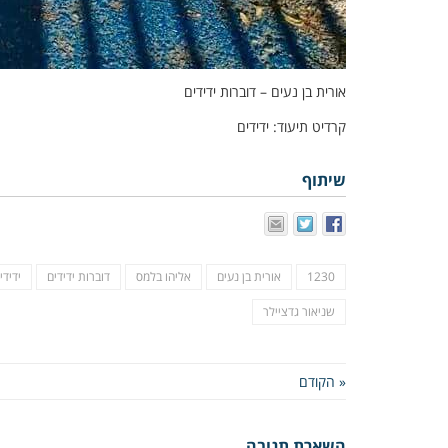
אורית בן נעים – דוברות ידידים
קרדיט תיעוד: ידידים
שיתוף
1230
אורית בן נעים
אליהו בלמס
דוברות ידידים
ידידי
שניאור גדציילר
« הקודם
השארת תגובה