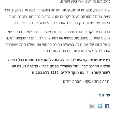
ברכב בשגגה לעיני אימו בעץ אפרים.
שרה קסלמן, מוקדנית ידידים, ענתה לשיחה במוקד והזעיקה סיוע למקום. הדר
גיאת, מתנדב המרחב, נענה לקריאה והגיע למקום במהירות. בעזרת הציוד
הייעודי שברשותו, חילץ המתנדב את הילד בשלום וללא גרימת נזק לרכב.
הדר מספר: “קריאת החירום התקבלה בזמן שהייתי בדרכי לאיזור, ומיד פניתי
למקום האירוע. כשהגעתי, פגשתי את אימו של הילד, והתברר שמפתח הרכב
ננעל בתוכו יחד עם הילד. בפעולה מהירה פתחתי את נעילת הרכב ושחררתי
את הילד לידי אימו שהודתה לי בהתרגשות רבה.”
בידידים שבים וקוראים להורים לשאת עליהם את המפתח בכל כניסה
ויציאה מהרכב לבל יינעל כשהילד בפנים לבדו • במקרה נעילה יש
ליצור קשר מיידי עם מוקד ידידים: 1230 ללא כוכבית
יהודה בורודיאנסקי – דוברות ידידים
שיתוף