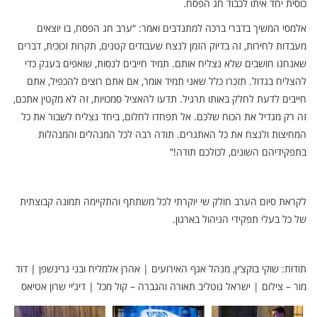
כוסית יחד איתו לכבוד חג הפסח.
אלמסי המשיך בדברי ברכה למתנדבים ואמר: “ערב חג הפסח, בו יוצאים
מעבדות לחירות, זה בדיוק הזמן לנצח שעבודים קטנים, תקרות זכוכית, דברים
שאנחנו חושבים שלא נצליח אותם. תמיד חייבים לנסות, שואפים בענק כדי
להצליח בגדול. תזכרו כלל שאני תמיד אומר, אם אתם רוצים להכפיל, אתם
חייבים לדעת לחלק באותו תרגיל. תדעו להאציל סמכויות, זה לא מקטין אתכם,
זה רק מגדיל את הכוח שלכם. אל תפחדו לחלום, ביחד נצליח לשבור את כל
המחיצות ולנצח את כל האתגרים. תודה רבה לכל המנהלים והמנהלות
בתפקידיהם השונים, לכולכם תודה!”
לקראת סיום הערב חולק שי יוקרתי לכל משתתף והתקיימה תמונה קבוצתית
של כל בעלי תפקידי הניהול בארגון.
תודות: שוקי בוקצ’ין, מנהל אגף האירועים | אהרן אלמליח ובני גרינשפן | דוד
מור – צילום | ישראל גוטליב תאורה והגברה – קול מכל | דיג’יי שרון אטיאס