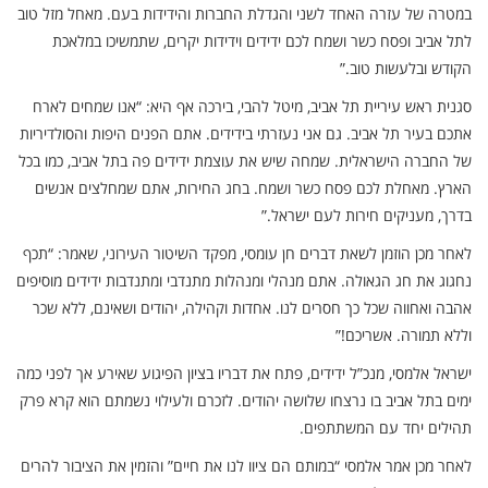
במטרה של עזרה האחד לשני והגדלת החברות והידידות בעם. מאחל מזל טוב
לתל אביב ופסח כשר ושמח לכם ידידים וידידות יקרים, שתמשיכו במלאכת
הקודש ובלעשות טוב.”
סגנית ראש עיריית תל אביב, מיטל להבי, בירכה אף היא: “אנו שמחים לארח
אתכם בעיר תל אביב. גם אני נעזרתי בידידים. אתם הפנים היפות והסולדיריות
של החברה הישראלית. שמחה שיש את עוצמת ידידים פה בתל אביב, כמו בכל
הארץ. מאחלת לכם פסח כשר ושמח. בחג החירות, אתם שמחלצים אנשים
בדרך, מעניקים חירות לעם ישראל.”
לאחר מכן הוזמן לשאת דברים חן עומסי, מפקד השיטור העירוני, שאמר: “תכף
נחגוג את חג הגאולה. אתם מנהלי ומנהלות מתנדבי ומתנדבות ידידים מוסיפים
אהבה ואחווה שכל כך חסרים לנו. אחדות וקהילה, יהודים ושאינם, ללא שכר
וללא תמורה. אשריכם!”
ישראל אלמסי, מנכ”ל ידידים, פתח את דבריו בציון הפיגוע שאירע אך לפני כמה
ימים בתל אביב בו נרצחו שלושה יהודים. לזכרם ולעילוי נשמתם הוא קרא פרק
תהילים יחד עם המשתתפים.
לאחר מכן אמר אלמסי “במותם הם ציוו לנו את חיים” והזמין את הציבור להרים