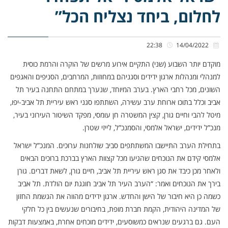
לחלום, ביחד נצליח הכל”
22:38
14/04/2022
מוקדם יותר השבוע (שני) התקיים אירוע מרשים של הוקרה והרמת כוסית
למנהלי ומנהלות ארגון ידידים וסגניהם במחוזות, המרחבים, הסניפים והאגפים
השונים, מכל רחבי הארץ. בערב המיוחד, שנערך במתחם התחנה בעיר תל
אביב וכלל בתוכו ארוחת ערב עשירה, השתתפו סגני ראש עיריית תל אביב-יפו,
מיטל להבי וחיים גורן, קצין המשטרה חן עומסי, מפקד השיטור העירוני בעיר,
מנכ”ל ידידים, ישראל אלמסי, והסמנכ”ל, לייזי שטרן.
בתחילת הערב התיישבו המשתתפים סביב שולחנות ערוכים. המנכ”ל ישראל
אלמסי קידם את הנוכחים שהגיעו מכל קצוות הארץ בברכת ברוכים הבאים
ולאחר מכן כיבד את סגן ראש עיריית תל אביב, חיים גורן, לשאת דברים. גורן
בירך את הנוכחים ואמר: “הערב העיר תל אביב חוגגת יום הולדת. תל אביב
כשמה כן היא חיבור של הישן והחדש. ארגון ידידים מהווה את הגשמת החזון
של המדינה היהודית, הקמת חברת מופת, בחיבורים שנעשים בין כל חלקי
העם. גם ברגעים שנראים כמשוסעים, ידידים מוכחים אחרת, באמצעות דבקות