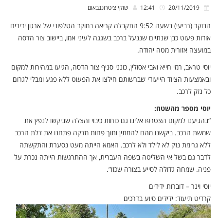
20/11/2019
12:41
שוקי ציטרוננבאום
הבוקר (רביעי) בשעה 9:52 התקבלה קריאה במוקד הטלפוני של ארגון ידידים
אודות פעוט כבן שנתיים שננעל ברכב בשגגה לעיני אמו, ביישוב צור הדסה
במועצה אזורית מטה יהודה.
יוסי טראב, רמי חייא ואבי אסולין, כונני סניף צור הדסה, הגיעו במהירות למקום
ובאמצעות הציוד הייעודי שברשותם חילצו את הפעוט ללא פגע ומבלי לגרום
כל נזק לרכב.
יוסי מספר מהשטח:
“בהגיענו למקום הצטרפו אלינו גם כוחות כיבוי והצלה שביקשו לנפץ את
שמשת הרכב. ביקשנו מהם להמתין ותוך פחות מדקה פתחנו את דלת הרכב
ללא גרימת נזק לא לילד ולא לרכב. האמא הייתה מעט נסערת והתקשתה
לדבר גם בשל אי השליטה בשפה העברית, אך ההתרגשות הייתה נכרת על
פניה. שמחה גדולה לסייע בצורה שכזו”.
יוסי וינר – דוברות ידידים
קרדיט תיעוד: ידידים סיוע בדרכים