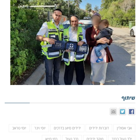
שיתוף
אבי אסולין
דוברות ידידים
ידידים סיוע בדרכים
יוסי וינר
יוסי טראב
ילד נעול ברכב
מוקד ידידים
רכב נעול
רמי חייא