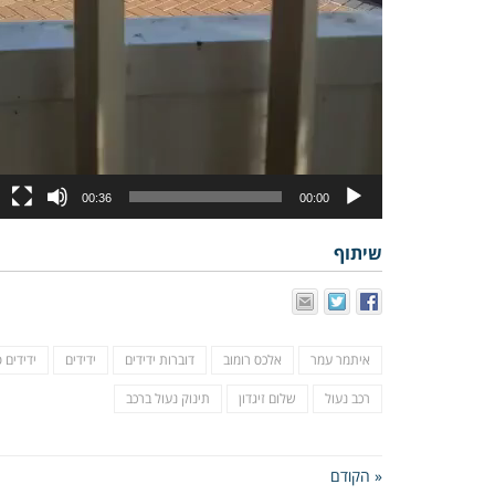
00:36
00:00
שיתוף
איתמר עמר
אלכס רומוב
דוברות ידידים
ידידים
ידידים 
רכב נעול
שלום זיגדון
תינוק נעול ברכב
« הקודם