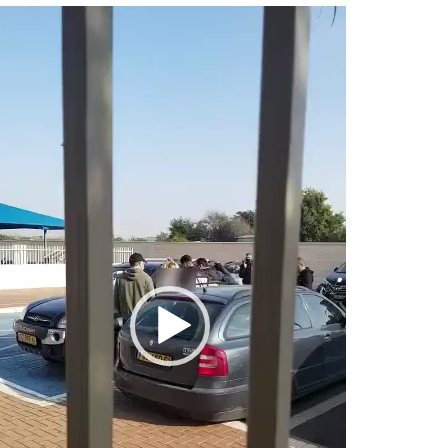
נגן
וידאו