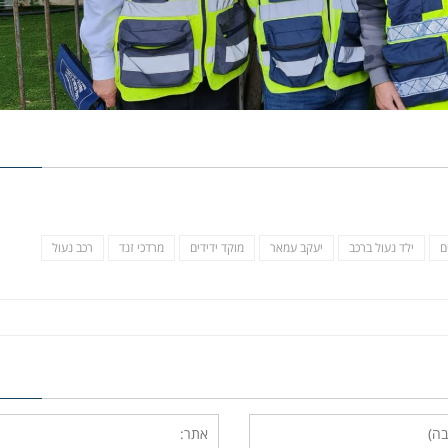
ם
ילד נעול ברכב
יעקב עמאר
מוקד ידידים
מרדכי זנד
רכב נעול