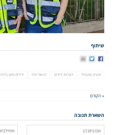
שיתוף
איציק שינפלד
דוברות ידידים
דניאל הלוי
ידידים סיוע בדרכי
« הקודם
השארת תגובה