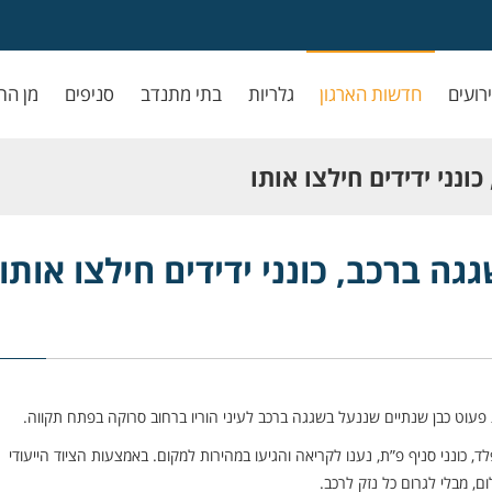
ירועים
חדשות הארגון
גלריות
בתי מתנדב
סניפים
מן הת
נני ידידים חילצו אותו
ה ברכב, כונני ידידים חילצו אותו
לד, כונני סניף פ”ת, נענו לקריאה והגיעו במהירות למקום. באמצעות הציוד הייעודי
 מבלי לגרום כל נזק לרכב.