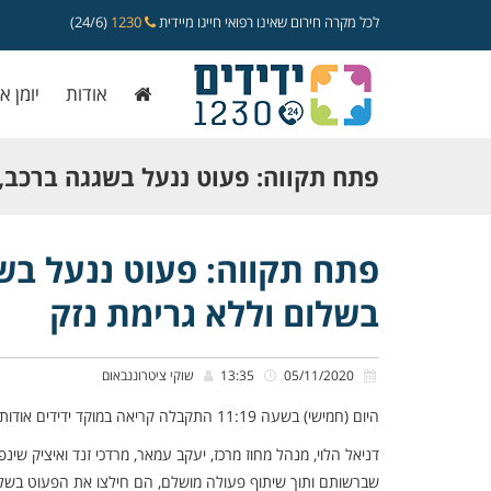
לכל מקרה חירום שאינו רפואי חייגו מיידית
1230
(24/6)
אודות
יומן א
פתח תקווה: פעוט ננעל בשגגה ברכב, כו
בשלום וללא גרימת נזק
פתח תקווה: פעוט ננעל בשגג
בשלום וללא גרימת נזק
05/11/2020
13:35
שוקי ציטרוננבאום
היום (חמישי) בשעה 11:19 התקבלה קריאה במוקד ידידים אודות פעוט כבן שנתיים שננעל בשגגה ברכב לעיני הוריו ברחוב סרוקה בפתח תקווה.
דניאל הלוי, מנהל מחוז מרכז, יעקב עמאר, מרדכי זנד ואיציק שינפ
שברשותם ותוך שיתוף פעולה מושלם, הם חילצו את הפעוט בשלום,