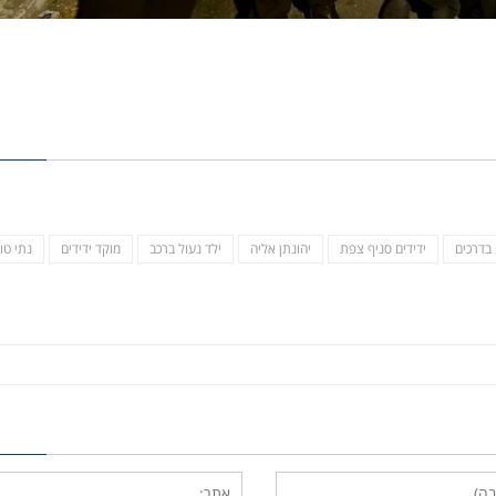
 בדרכים
ידידים סניף צפת
יהונתן אליה
ילד נעול ברכב
מוקד ידידים
נתי טוי