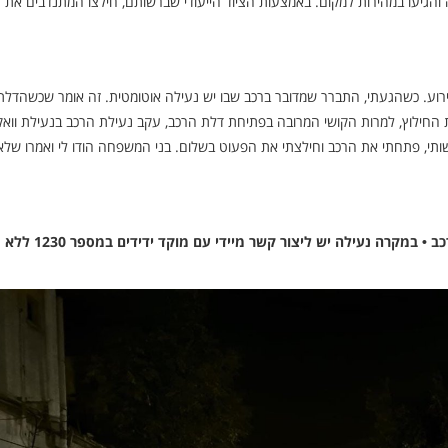
ה והגיעו במהירות למקום. באמצעות הציוד הייעודי שברשותם, חילצו המתנדבים את
רוע. כשהגעתי, התברר שמדובר ברכב שבו יש נעילה אוטומטית. זה אומר שכשהדלת
חילוץ, למרות הקושי המרובה בפתיחת דלת הרכב, עקב נעילת הרכב בנעילת וואקום
ותי, פתחתי את הרכב וחילצתי את הפעוט בשלום. בני המשפחה הודו לי ואמרו שלא
בידידים שבים וקוראים להורים לשמור עליהם את מפתח הרכב • במקרה נעילה יש ליצור קשר מיידי עם מוקד ידידים במספר 1230 ללא