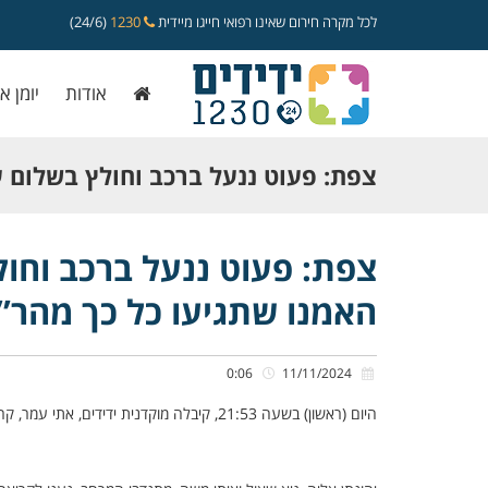
לכל מקרה חירום שאינו רפואי חייגו מיידית
1230
(24/6)
אודות
יומן א
צפת: פעוט ננעל ברכב וחולץ בשלום על
“לא האמנו שתגיעו כל כך מהר”
צפת: פעוט ננעל ברכב וחולץ
האמנו שתגיעו כל כך מהר”
0:06
11/11/2024
היום (ראשון) בשעה 21:53, קיבלה מוקדנית ידידים, אתי עמר, קריאה אודות פעוט כבן שנתיים שננעל בשגגה ברכב לעיני הוריו, ברחוב דוד רמז בצפת.