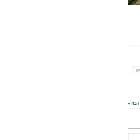
טו
הבא »