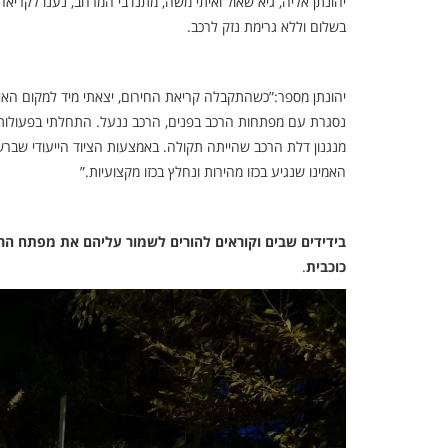
יהונתן אליה, גיא שאול ואיתי משה, מתנדבי המרחב, נענו לקריא
בשלום וללא גרימת נזק לרכב.
יהונתן מספר:”כשהתקבלה קריאת החירום, יצאתי מיד למקום האי
נסגרת עם מפתחות הרכב בפנים, הרכב ננעל. התחלתי בפעולות ה
מנגנון דלת הרכב שהייתה תקולה. באמצעות הציוד הייעודי שברש
האמינו שנגיע בכזו מהירות ונחלץ בכזו מקצועיות.”
כוכבית
.