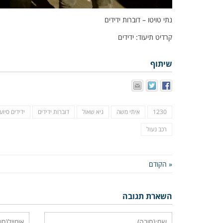
נתי טויטו – דוברות ידידים
קרדיט תיעוד: ידידים
שיתוף
1230
איתי משה
גיא שאול
דוברות ידידים
ידידים סיוע
רכב נעול
« הקודם
השארת תגובה